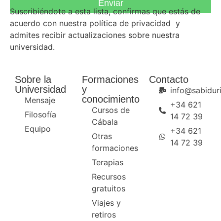
Enviar
Suscribiéndote a esta lista, confirmas que estás de
acuerdo con nuestra
política de privacidad
y
admites recibir actualizaciones sobre nuestra
universidad.
Sobre la
Formaciones
Contacto
Universidad
y
info@sabiduri
conocimiento
Mensaje
+34 621
Cursos de
Filosofía
14 72 39
Cábala
Equipo
+34 621
Otras
14 72 39
formaciones
Terapias
Recursos
gratuitos
Viajes y
retiros