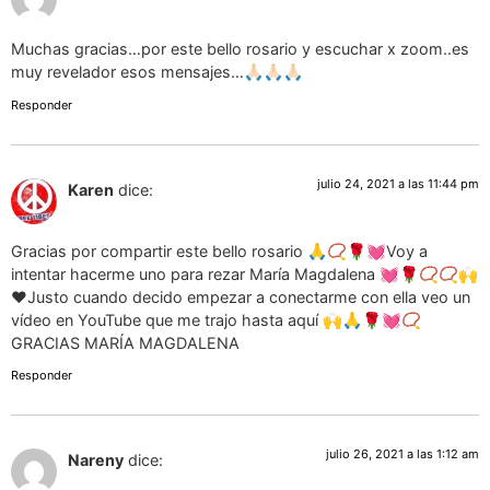
Muchas gracias…por este bello rosario y escuchar x zoom..es
muy revelador esos mensajes…🙏🏻🙏🏻🙏🏻
Responder
julio 24, 2021 a las 11:44 pm
Karen
dice:
Gracias por compartir este bello rosario 🙏📿🌹💓Voy a
intentar hacerme uno para rezar María Magdalena 💓🌹📿📿🙌
♥Justo cuando decido empezar a conectarme con ella veo un
vídeo en YouTube que me trajo hasta aquí 🙌🙏🌹💓📿
GRACIAS MARÍA MAGDALENA
Responder
julio 26, 2021 a las 1:12 am
Nareny
dice: