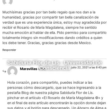
Muchísimas gracias por tan bello regalo que nos dan a la
humanidad, gracias por compartir tan bella canalización de
verdad que es una experiencia única, estoy muy agradecida por
recibir el Rosario de María Magdalena, siempre he sentido
mucha emoción al hablar de ella. Pido permiso para compartirlo
totalmente integro sin modificaciones dando créditos a quien
los debe tener. Gracias, gracias gracias desde Mexico.
Responder
Sabiduría Flor de Lis - Universidad de
Consciencia
julio 22, 2021 a las 6:43 pm
Maravillas
dice:
Hola corazón, para compartirlo, puedes indicar a las
personas cómo descargarlo, que se hace ingresando a la
pestaña Blog de nuestra página Sabiduría Flor de Lis.
pinchar en el artículo «El Rosario de María Magdalena ©» y
en el final de este artículo encontrarán la opción donde dejan
sus datos y el botón para descargarlo. Un Abrazo de Alma a