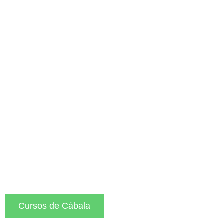
Terapias y lecturas de Cábala
Nuestas
Terapias
Cursos de Cábala
Sobre la universidad