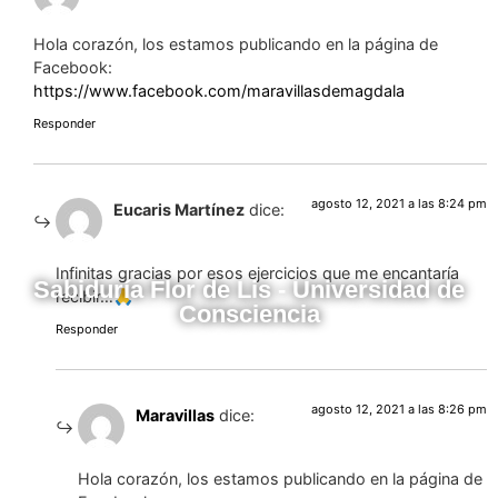
Hola corazón, los estamos publicando en la página de
Facebook:
https://www.facebook.com/maravillasdemagdala
Responder
agosto 12, 2021 a las 8:24 pm
Eucaris Martínez
dice:
Infinitas gracias por esos ejercicios que me encantaría
Sabiduría Flor de Lis - Universidad de
recibir…🙏
Consciencia
Responder
agosto 12, 2021 a las 8:26 pm
Maravillas
dice:
Hola corazón, los estamos publicando en la página de