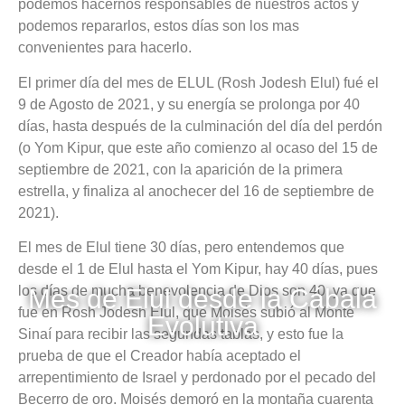
podemos hacernos responsables de nuestros actos y
podemos repararlos, estos días son los mas
convenientes para hacerlo.
El primer día del mes de ELUL (Rosh Jodesh Elul) fué el
9 de Agosto de 2021, y su energía se prolonga por 40
días, hasta después de la culminación del día del perdón
(o Yom Kipur, que este año comienzo al ocaso del 15 de
septiembre de 2021, con la aparición de la primera
estrella, y finaliza al anochecer del 16 de septiembre de
2021).
El mes de Elul tiene 30 días, pero entendemos que
desde el 1 de Elul hasta el Yom Kipur, hay 40 días, pues
los días de mucha benevolencia de Dios son 40, ya que
Mes de Elul desde la Cábala
fue en Rosh Jodesh Elul, que Moisés subió al Monte
Evolutiva
Sinaí para recibir las segundas tablas, y esto fue la
prueba de que el Creador había aceptado el
arrepentimiento de Israel y perdonado por el pecado del
Becerro de oro. Moisés demoró en la montaña cuarenta