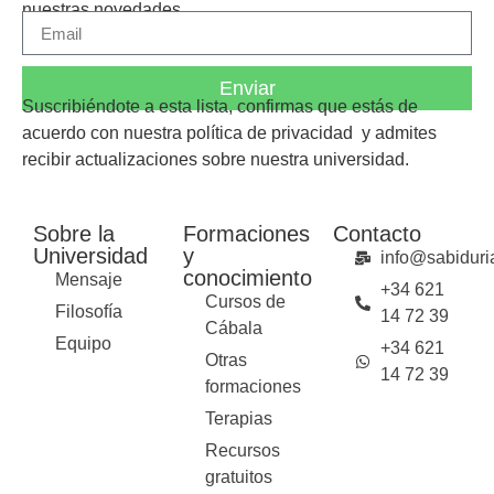
nuestras novedades.
Enviar
Suscribiéndote a esta lista, confirmas que estás de
acuerdo con nuestra
política de privacidad
y admites
recibir actualizaciones sobre nuestra universidad.
Sobre la
Formaciones
Contacto
Universidad
y
info@sabiduria
conocimiento
Mensaje
+34 621
Cursos de
Filosofía
14 72 39
Cábala
Equipo
+34 621
Otras
14 72 39
formaciones
Terapias
Recursos
gratuitos