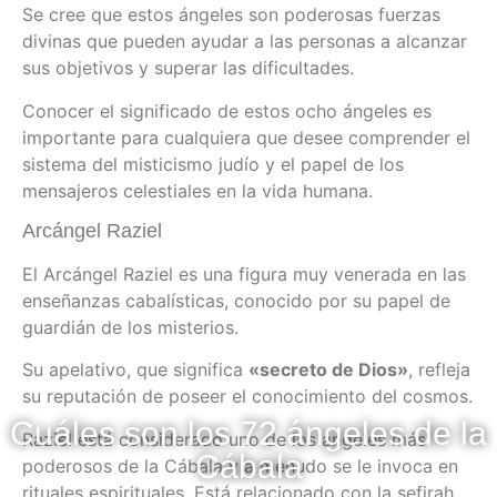
Se cree que estos ángeles son poderosas fuerzas
divinas que pueden ayudar a las personas a alcanzar
sus objetivos y superar las dificultades.
Conocer el significado de estos ocho ángeles es
importante para cualquiera que desee comprender el
sistema del misticismo judío y el papel de los
mensajeros celestiales en la vida humana.
Arcángel Raziel
El Arcángel Raziel es una figura muy venerada en las
enseñanzas cabalísticas, conocido por su papel de
guardián de los misterios.
Su apelativo, que significa
«secreto de Dios»
, refleja
su reputación de poseer el conocimiento del cosmos.
Cuáles son los 72 ángeles de la
Raziel está considerado uno de los ángeles más
Cábala
poderosos de la Cábala y a menudo se le invoca en
rituales espirituales. Está relacionado con la sefirah