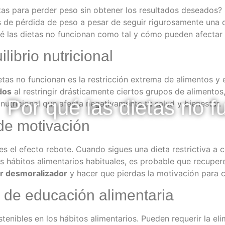
tas para perder peso sin obtener los resultados deseados? 
os de pérdida de peso a pesar de seguir rigurosamente una 
é las dietas no funcionan como tal y cómo pueden afectar 
librio nutricional
etas no funcionan es la restricción extrema de alimentos y el
dos
al restringir drásticamente ciertos grupos de alimentos
Por qué las dietas no f
 nutricional que afecta negativamente tu salud y bienestar.
 de motivación
 es el efecto rebote. Cuando sigues una dieta restrictiva a 
us hábitos alimentarios habituales, es probable que recuper
r desmoralizador
y hacer que pierdas la motivación para c
a de educación alimentaria
enibles en los hábitos alimentarios. Pueden requerir la el