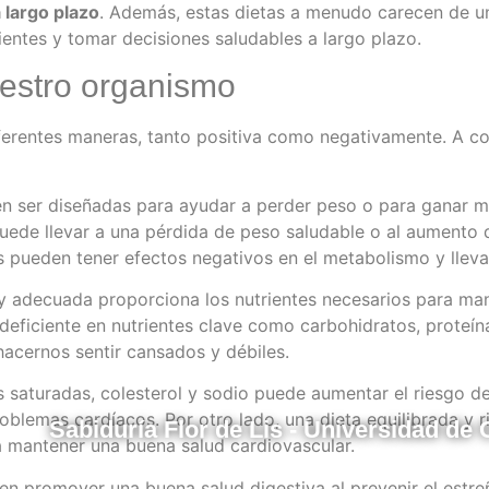
 largo plazo
. Además, estas dietas a menudo carecen de u
entes y tomar decisiones saludables a largo plazo.
uestro organismo
ferentes maneras, tanto positiva como negativamente. A co
n ser diseñadas para ayudar a perder peso o para ganar m
ede llevar a una pérdida de peso saludable o al aumento d
s pueden tener efectos negativos en el metabolismo y llev
 y adecuada proporciona los nutrientes necesarios para man
 deficiente en nutrientes clave como carbohidratos, proteín
acernos sentir cansados y débiles.
s saturadas, colesterol y sodio puede aumentar el riesgo 
 problemas cardíacos. Por otro lado, una dieta equilibrada y 
Sabiduría Flor de Lis - Universidad de
 mantener una buena salud cardiovascular.
den promover una buena salud digestiva al prevenir el estreñ