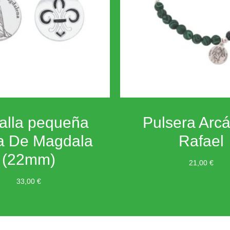
alla pequeña
Pulsera Arc
a De Magdala
Rafael
(22mm)
21,00
€
33,00
€
Leer más
Añadir al carrito