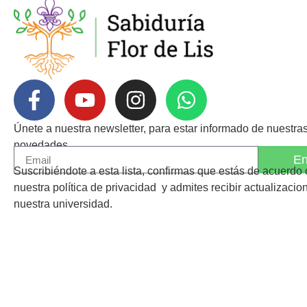
Únete a nuestra newsletter, para estar informado de nuestra
novedades.
En
Suscribiéndote a esta lista, confirmas que estás de acuerdo
nuestra
política de privacidad
y admites recibir actualizacio
nuestra universidad.
©Sabiduria Flor de Lis
, todos los derechos reservados