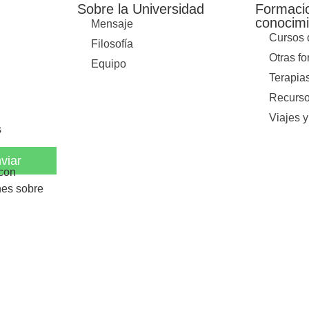
Sobre la Universidad
Formaci
conocimi
Mensaje
Cursos 
Filosofía
Otras f
Equipo
Terapia
Recurso
Viajes y
s
viar
 con
nes sobre
Polít
Desarrollado por
Daniel Ejad