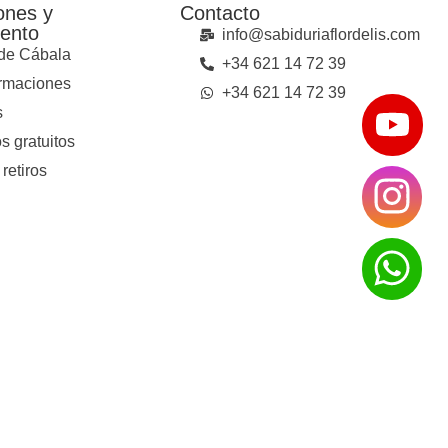
ones y
Contacto
ento
info@sabiduriaflordelis.com
de Cábala
+34 621 14 72 39
ormaciones
+34 621 14 72 39
s
s gratuitos
 retiros
ica de Privacidad
Política de Cookies
Aviso Legal