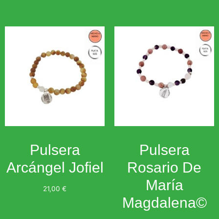
Leer más
Leer más
Pulsera
Pulsera
Arcángel Jofiel
Rosario De
María
21,00
€
Magdalena©
Añadir al carrito