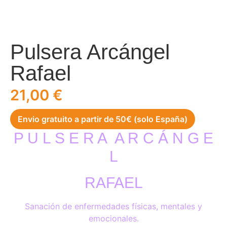
Pulsera Arcángel
Rafael
21,00
€
Envio gratuito a partir de 50€ (solo España)
P U L S E R A
A R C Á N G E
L
RAFAEL
Sanación de enfermedades físicas, mentales y
emocionales.