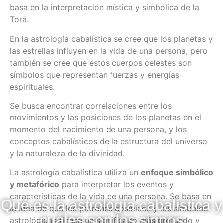
basa en la interpretación mística y simbólica de la
Torá.
En la astrología cabalística se cree que los planetas y
las estrellas influyen en la vida de una persona, pero
también se cree que estos cuerpos celestes son
símbolos que representan fuerzas y energías
espirituales.
Se busca encontrar correlaciones entre los
movimientos y las posiciones de los planetas en el
momento del nacimiento de una persona, y los
conceptos cabalísticos de la estructura del universo
y la naturaleza de la divinidad.
La astrología cabalística utiliza un
enfoque simbólico
y metafórico
para interpretar los eventos y
características de la vida de una persona. Se basa en
Qué es la astrología cabalística y
la idea de que los patrones cósmicos y los símbolos
cuáles son los signos
astrológicos tienen un significado más profundo y