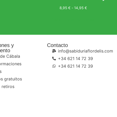
8,95
€
-
14,95
€
Seleccionar opciones
ones y
Contacto
ento
info@sabiduriaflordelis.com
 de Cábala
+34 621 14 72 39
ormaciones
+34 621 14 72 39
s
s gratuitos
 retiros