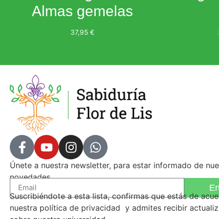
Almas gemelas
37,95
€
Añadir al carrito
Sel
Únete a nuestra newsletter, para estar informado de nue
novedades.
En
Suscribiéndote a esta lista, confirmas que estás de acu
nuestra
política de privacidad
y admites recibir actuali