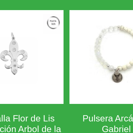
la Flor de Lis
Pulsera Arc
ción Arbol de la
Gabriel