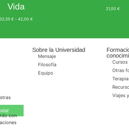
Vida
21,00
€
32,55
€
-
42,00
€
Leer más
eccionar opciones
Sobre la Universidad
Formaci
conocimi
Mensaje
Cursos
Filosofía
Otras f
Equipo
Terapia
Recurso
Viajes y
stras
viar
erdo con
zaciones