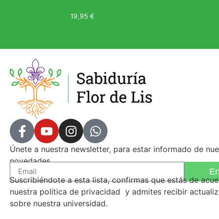
19,95
€
Leer más
Únete a nuestra newsletter, para estar informado de nue
novedades.
En
Suscribiéndote a esta lista, confirmas que estás de acu
nuestra
política de privacidad
y admites recibir actuali
sobre nuestra universidad.