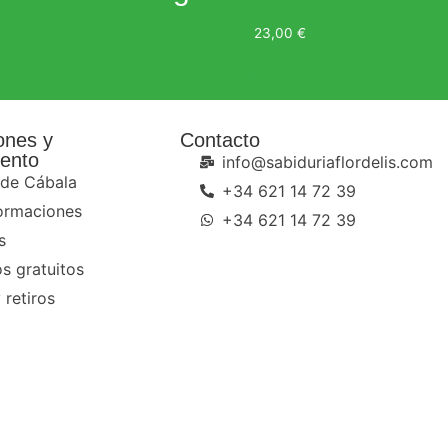
23,00
€
Leer más
ones y
Contacto
ento
info@sabiduriaflordelis.com
 de Cábala
+34 621 14 72 39
ormaciones
+34 621 14 72 39
s
s gratuitos
 retiros