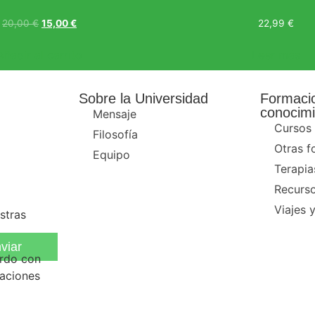
20,00
€
15,00
€
22,99
€
Añadir al carrito
Leer más
Sobre la Universidad
Formaci
conocimi
Mensaje
Cursos
Filosofía
Otras f
Equipo
Terapia
Recurso
Viajes y
stras
viar
erdo con
zaciones