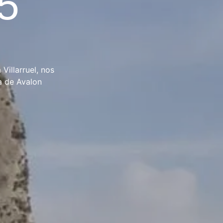
5
Villarruel, nos
la de Avalon