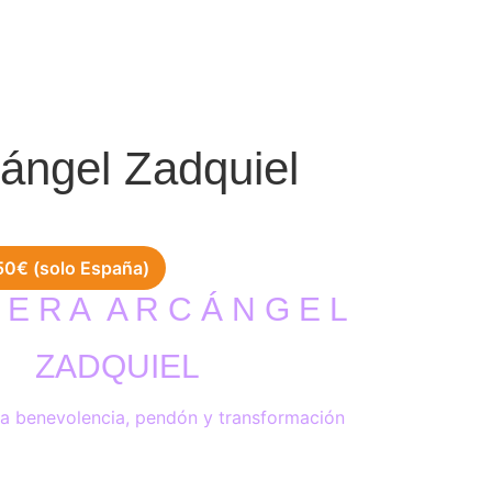
ángel Zadquiel
 50€ (solo España)
 E R A
A R C Á N G E L
ZADQUIEL
la benevolencia, pendón y transformación