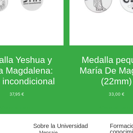
lla Yeshua y
Medalla peq
a Magdalena:
María De Ma
incondicional
(22mm)
37,95
€
33,00
€
Añadir al carrito
Añadir al carrit
Sobre la Universidad
Formaci
conocimi
Mensaje