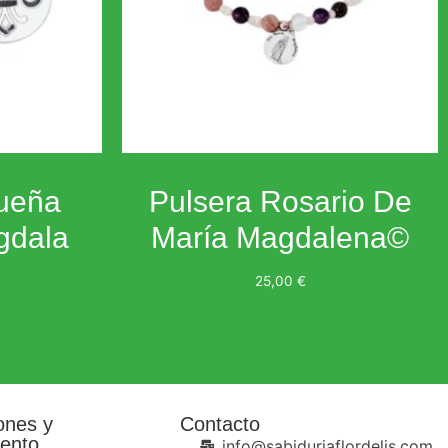
ueña
Pulsera Rosario De
gdala
María Magdalena©
25,00
€
Añadir al carrito
o
ones y
Contacto
ento
info@sabiduriaflordelis.com