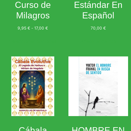
Curso de
Estándar En
Milagros
Español
9,95
€
-
17,00
€
70,00
€
Seleccionar opciones
Añadir al carrito
Cábala
HOMBRE EN