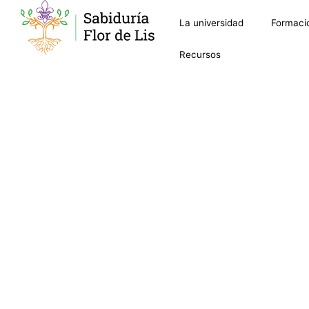
La universidad
Formaci
Recursos