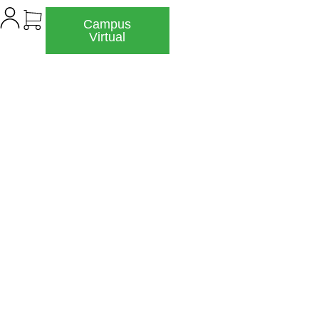
Campus
Virtual