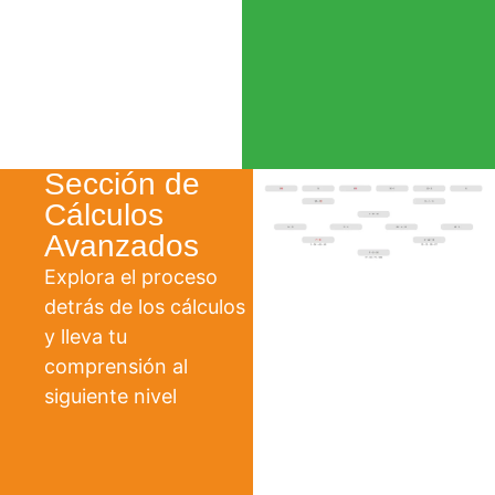
Sección de
Cálculos
Avanzados
Explora el proceso
detrás de los cálculos
y lleva tu
comprensión al
siguiente nivel