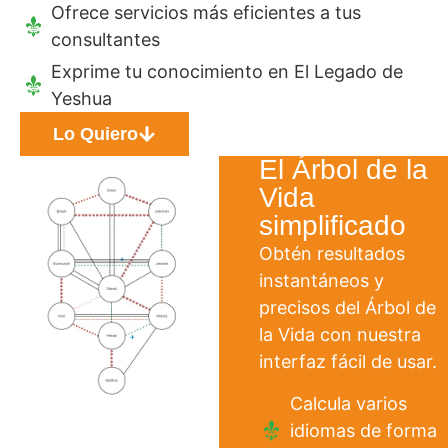
Ofrece servicios más eficientes a tus
consultantes
Exprime tu conocimiento en El Legado de
Yeshua
Lo Quiero
El Árbol de la
Vida
simplificado
Obtén resultados
instantáneos y
precisos del Árbol de
la Vida con nuestra
interfaz fácil de usar.
Calcula varios
idiomas de forma