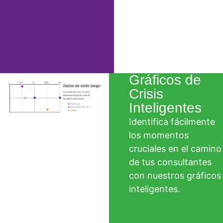
Gráficos de
Crisis
Inteligentes
Identifica fácilmente
los momentos
cruciales en el camino
de tus consultantes
con nuestros gráficos
inteligentes.